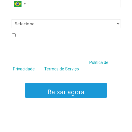
Escolha uma opção*
Eu concordo em receber comunicações.
Ao informar meus dados, eu concordo com a
Política de
Privacidade
.
Este site é protegido por reCAPTCHA e a
Política de
Privacidade
e os
Termos de Serviço
do Google se
aplicam
Baixar agora